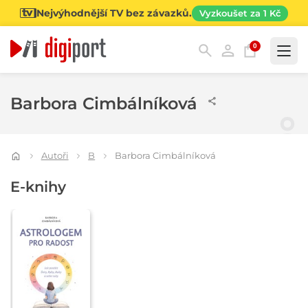
Nejvýhodnější TV bez závazků.
Vyzkoušet za 1 Kč
0
Kategorie
Barbora Cimbálníková
Autoři
B
Barbora Cimbálníková
E-knihy