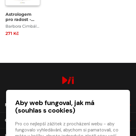
Astrologem
pro radost -
Jak potěšit
Barbora Cimbálníková
Štíry, Ryby,
271 Kč
Raky a sebe
taky
digiport.cz © 2026
Aby web fungoval, jak má
NÁKUP
(souhlas s cookies)
O SPOLEČNOSTI
Pro co nejlepší zážitek z procházení webu - aby
fungovalo vyhledávání, abychom si pamatovali, co
KONTAKT