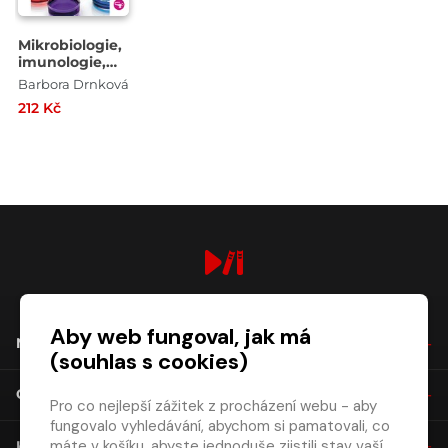
Mikrobiologie,
imunologie,
epidemiologie
Barbora Drnková
a hygiena
212 Kč
digiport.cz © 2026
Aby web fungoval, jak má
NÁKUP
(souhlas s cookies)
O SPOLEČNOSTI
Pro co nejlepší zážitek z procházení webu - aby
fungovalo vyhledávání, abychom si pamatovali, co
máte v košíku, abyste jednoduše zjistili stav vaší
KONTAKT