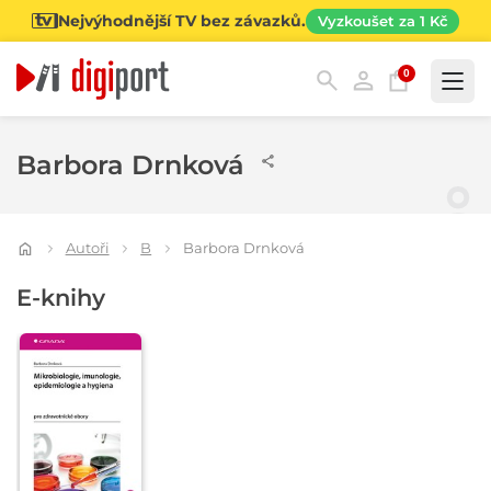
Nejvýhodnější TV bez závazků.
Vyzkoušet za 1 Kč
0
Kategorie
Barbora Drnková
Autoři
B
Barbora Drnková
E-knihy