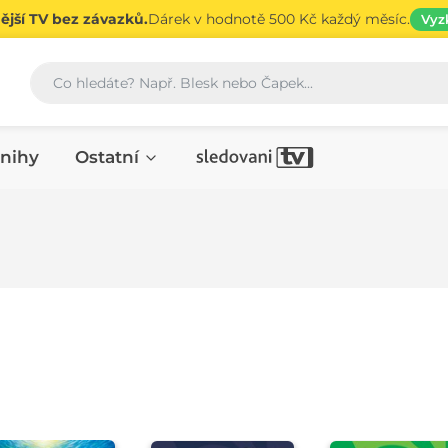
jší TV bez závazků.
Dárek v hodnotě 500 Kč každý měsíc.
Vyz
Vyhledávání
nihy
Ostatní