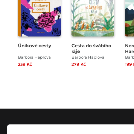
Únikové cesty
Cesta do švábího
Ner
ráje
Har
Barbora Haplová
Barbora Haplová
Barb
239 Kč
279 Kč
199 
NÁKUP