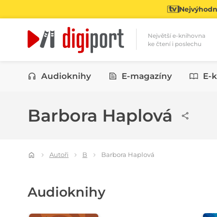
Nejvýhodně
Největší e-knihovna
ke čtení i poslechu
Kategorie
Audioknihy
E-magazíny
E-k
Barbora Haplová
Autoři
B
Barbora Haplová
Audioknihy