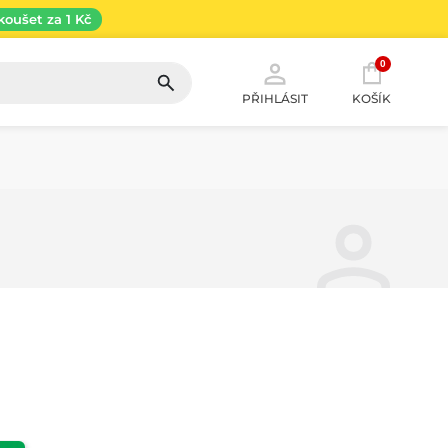
koušet za 1 Kč
0
PŘIHLÁSIT
KOŠÍK