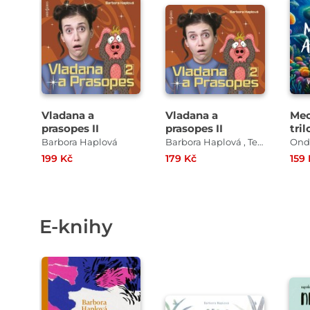
Přehrát
P
ukázku
Přehrát
ukázku
Vladana a
Vladana a
Mec
prasopes II
prasopes II
tril
Barbora Haplová
Barbora Haplová , Tereza Dočkalová
199 Kč
179 Kč
159
E-knihy