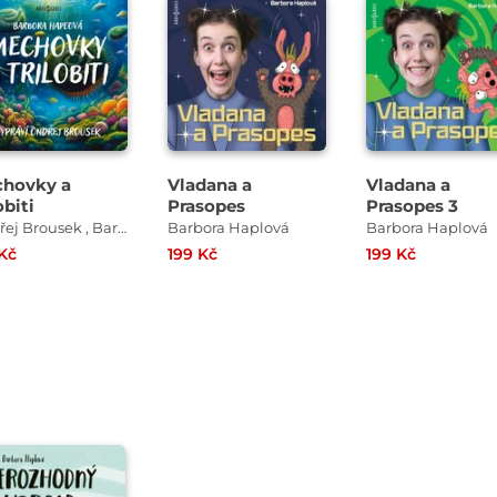
řehrát
Přehrát
ukázku
ukázku
hovky a
Vladana a
Vladana a
obiti
Prasopes
Prasopes 3
Ondřej Brousek , Barbora Haplová
Barbora Haplová
Barbora Haplová
 Kč
199 Kč
199 Kč