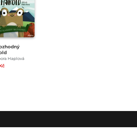
ozhodný
old
ora Haplová
Kč
O SPOLEČNOSTI