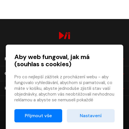
digiport.cz © 2026
Aby web fungoval, jak má
NÁKUP
(souhlas s cookies)
O SPOLEČNOSTI
Pro co nejlepší zážitek z procházení webu - aby
fungovalo vyhledávání, abychom si pamatovali, co
máte v košíku, abyste jednoduše zjistili stav vaší
KONTAKT
objednávky, abychom vás neobtěžovali nevhodnou
reklamou a abyste se nemuseli pokaždé
přihlašovat.
Proto od vás potřebujeme souhlas se
Přijmout vše
Nastavení
zpracováním souborů cookies
, tj. malých souborů,
které se dočasně ukládají ve vašem prohlížeči.