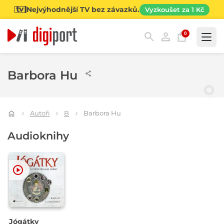
Nejvýhodnější TV bez závazků.
Vyzkoušet za 1 Kč
0
Kategorie
Barbora Hu
Autoři
B
Barbora Hu
Audioknihy
Jógátky