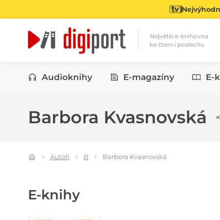
Nejvýhodně
Největší e-knihovna
ke čtení i poslechu
Kategorie
Audioknihy
E-magazíny
E-k
Barbora Kvasnovská
Autoři
B
Barbora Kvasnovská
E-knihy