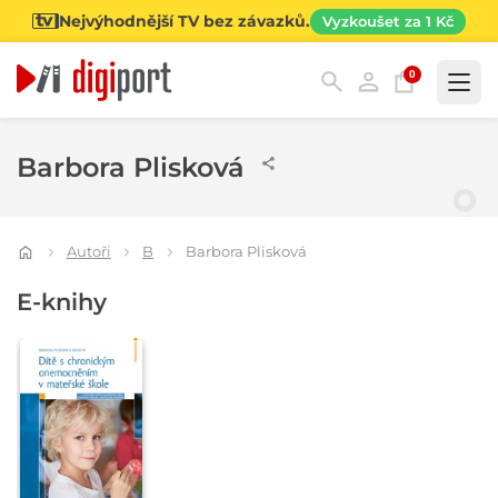
Nejvýhodnější TV bez závazků.
Vyzkoušet za 1 Kč
0
Kategorie
Barbora Plisková
Autoři
B
Barbora Plisková
E-knihy