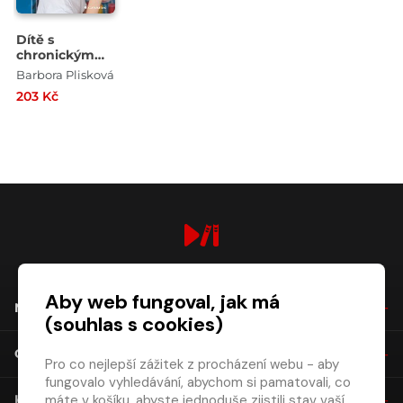
Dítě s
chronickým
onemocněním
Barbora Plisková
v mateřské
203 Kč
škole
digiport.cz © 2026
Aby web fungoval, jak má
NÁKUP
(souhlas s cookies)
O SPOLEČNOSTI
Pro co nejlepší zážitek z procházení webu - aby
fungovalo vyhledávání, abychom si pamatovali, co
máte v košíku, abyste jednoduše zjistili stav vaší
KONTAKT