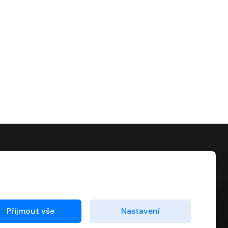
KONTAKT
info@digiport.cz
Přijmout vše
Nastavení