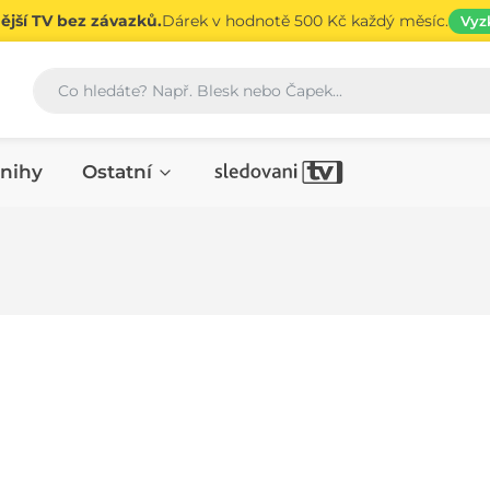
jší TV bez závazků.
Dárek v hodnotě 500 Kč každý měsíc.
Vyz
Vyhledávání
nihy
Ostatní