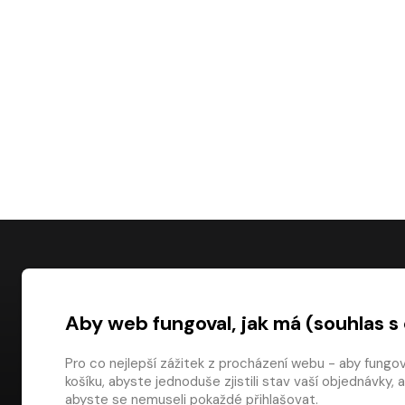
NÁKUP
Aby web fungoval, jak má (souhlas s
Časté dotazy
Platba
Pro co nejlepší zážitek z procházení webu - aby fungo
košíku, abyste jednoduše zjistili stav vaší objednávk
Obchodní pod
digiport.cz © 2026
abyste se nemuseli pokaždé přihlašovat.