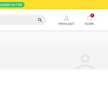
koušet za 1 Kč
0
PŘIHLÁSIT
KOŠÍK