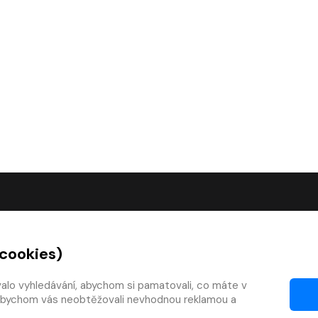
O SPOLEČNOSTI
 cookies)
O nás
Kontakty
valo vyhledávání, abychom si pamatovali, co máte v
y, abychom vás neobtěžovali nevhodnou reklamou a
mínky
Články