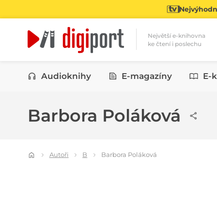
Nejvýhodně
Největší e-knihovna
ke čtení i poslechu
Kategorie
Audioknihy
E-magazíny
E-k
Barbora Poláková
Autoři
B
Barbora Poláková