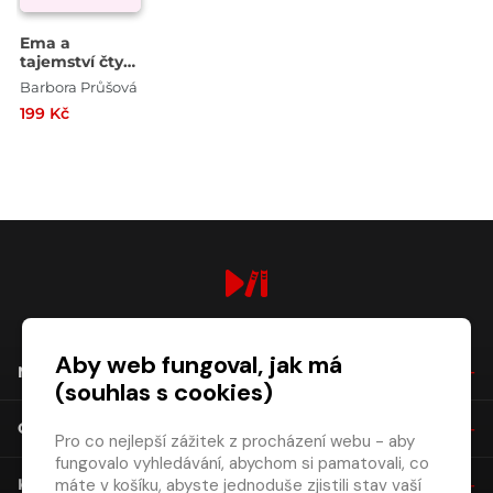
Ema a
tajemství čtyř
přátel
Barbora Průšová
199 Kč
digiport.cz © 2026
Aby web fungoval, jak má
NÁKUP
(souhlas s cookies)
O SPOLEČNOSTI
Pro co nejlepší zážitek z procházení webu - aby
fungovalo vyhledávání, abychom si pamatovali, co
máte v košíku, abyste jednoduše zjistili stav vaší
KONTAKT