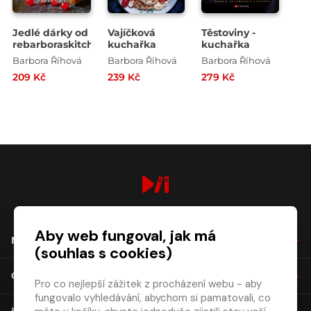
Jedlé dárky od
Vajíčková
Těstoviny -
rebarboraskitchen
kuchařka
kuchařka
Barbora Říhová
Barbora Říhová
Barbora Říhová
209 Kč
239 Kč
279 Kč
digiport.cz © 2026
Aby web fungoval, jak má
NÁKUP
(souhlas s cookies)
O SPOLEČNOSTI
Pro co nejlepší zážitek z procházení webu - aby
fungovalo vyhledávání, abychom si pamatovali, co