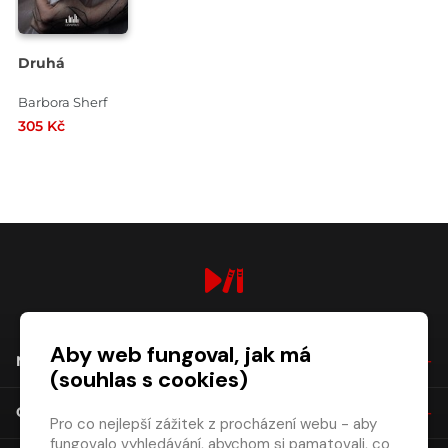
Druhá
Barbora Sherf
305 Kč
digiport.cz © 2026
Aby web fungoval, jak má
NÁKUP
(souhlas s cookies)
O SPOLEČNOSTI
Pro co nejlepší zážitek z procházení webu - aby
fungovalo vyhledávání, abychom si pamatovali, co