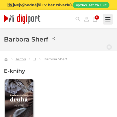
Nejvýhodnější TV bez závazků.
Vyzkoušet za 1 Kč
0
Kategorie
Barbora Sherf
Autoři
B
Barbora Sherf
E-knihy