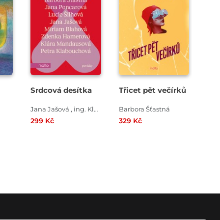
Srdcová desítka
Třicet pět večírků
Jana Jašová , ing. Klára Mandausová , Jana Poncarová , Scarlett Wilková , Petra Klabouchová , Miriam Blahová , Michaela Klevisová , Zdenka Hamerová , Barbora Šťastná , Lucie Šilhová
Barbora Šťastná
299 Kč
329 Kč