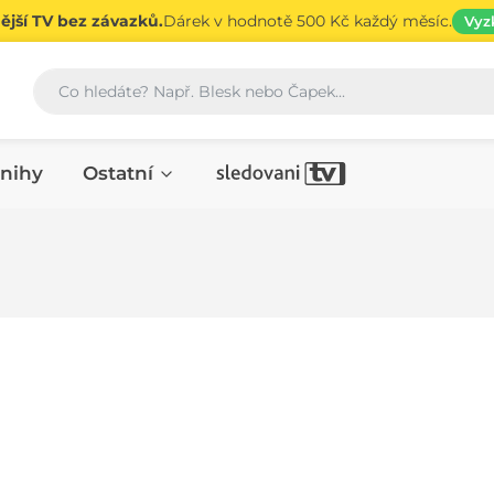
jší TV bez závazků.
Dárek v hodnotě 500 Kč každý měsíc.
Vyz
Vyhledávání
nihy
Ostatní