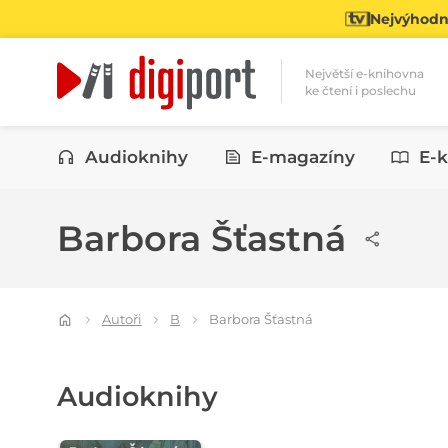
Nejvýhodně
Největší e-knihovna
ke čtení i poslechu
Kategorie
Audioknihy
E-magazíny
E-k
Barbora Šťastná
Autoři
B
Barbora Šťastná
Audioknihy