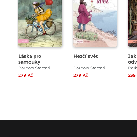
Láska pro
Hezčí svět
Jak
samouky
odv
Barbora Šťastná
Barbora Šťastná
Barb
279 Kč
279 Kč
239