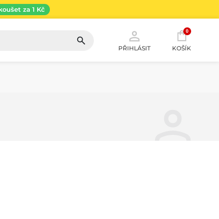
koušet za 1 Kč
0
PŘIHLÁSIT
KOŠÍK