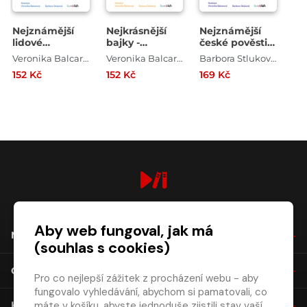
Nejznámější
Nejkrásnější
Nejznámější
lidové
bajky -
české pověsti -
pohádky -
Obrázkové
Obrázkové
Veronika Balcarová , Barbora Stluková
Veronika Balcarová , Barbora Stluková
Barbora Stluková , Veronika Balcarová
Obrázkové
čtení
čtení
152 Kč
152 Kč
169 Kč
čtení
digiport.cz © 2026
Aby web fungoval, jak má
NÁKUP
(souhlas s cookies)
O SPOLEČNOSTI
Pro co nejlepší zážitek z procházení webu - aby
fungovalo vyhledávání, abychom si pamatovali, co
máte v košíku, abyste jednoduše zjistili stav vaší
KONTAKT