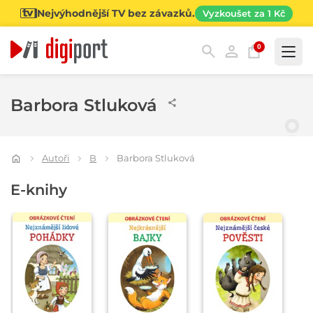
Nejvýhodnější TV bez závazků.
Vyzkoušet za 1 Kč
0
Kategorie
Barbora Stluková
Autoři
B
Barbora Stluková
E-knihy