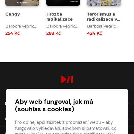
Gangy
Hrozba
Terorismus a
radikalizace
radikalizace v
České
Barbora Vegrichtová
Barbora Vegrichtová
Barbora Vegrichtová
republice
254 Kč
288 Kč
424 Kč
digiport.cz © 2026
Aby web fungoval, jak má
NÁKUP
(souhlas s cookies)
O SPOLEČNOSTI
Pro co nejlepší zážitek z procházení webu - aby
fungovalo vyhledávání, abychom si pamatovali, co