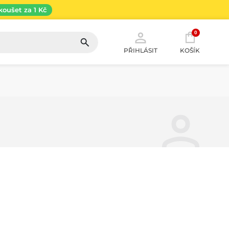
koušet za 1 Kč
0
PŘIHLÁSIT
KOŠÍK