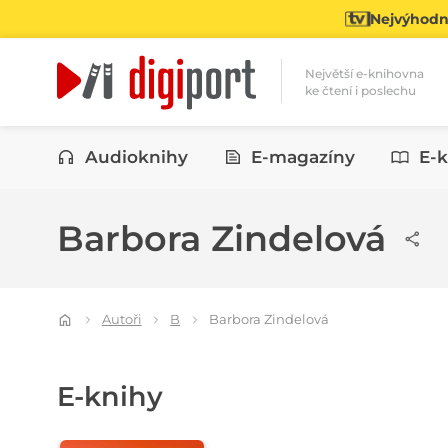
Nejvýhodně
Největší e-knihovna
ke čtení i poslechu
Kategorie
Audioknihy
E-magazíny
E-k
Barbora Zindelová
Autoři
B
Barbora Zindelová
E-knihy