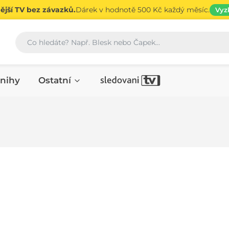
jší TV bez závazků.
Dárek v hodnotě 500 Kč každý měsíc.
Vyz
Vyhledávání
nihy
Ostatní