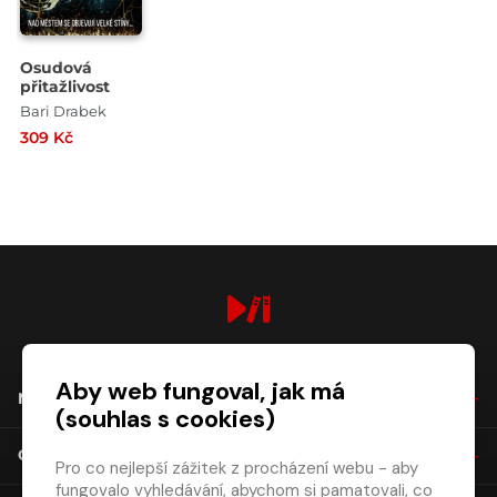
Osudová
přitažlivost
Bari Drabek
309 Kč
digiport.cz © 2026
Aby web fungoval, jak má
NÁKUP
(souhlas s cookies)
O SPOLEČNOSTI
Pro co nejlepší zážitek z procházení webu - aby
fungovalo vyhledávání, abychom si pamatovali, co