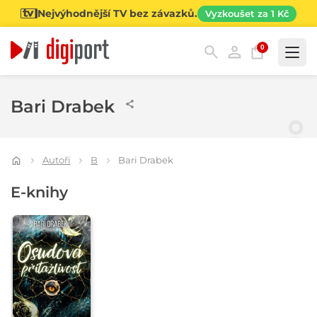
Nejvýhodnější TV bez závazků.
Vyzkoušet za 1 Kč
0
Kategorie
Bari Drabek
Autoři
B
Bari Drabek
E-knihy