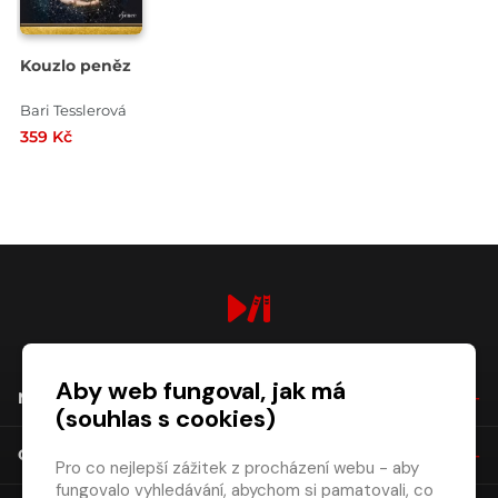
Kouzlo peněz
Bari Tesslerová
359 Kč
digiport.cz © 2026
Aby web fungoval, jak má
NÁKUP
(souhlas s cookies)
O SPOLEČNOSTI
Pro co nejlepší zážitek z procházení webu - aby
fungovalo vyhledávání, abychom si pamatovali, co