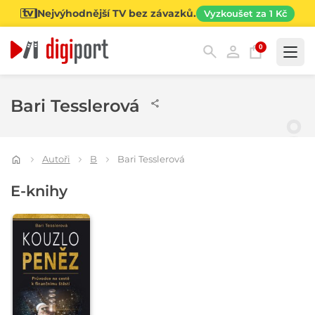
Nejvýhodnější TV bez závazků.
Vyzkoušet za 1 Kč
0
Kategorie
Bari Tesslerová
Autoři
B
Bari Tesslerová
E-knihy