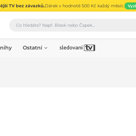
jší TV bez závazků.
Dárek v hodnotě 500 Kč každý měsíc.
Vyz
Vyhledávání
nihy
Ostatní