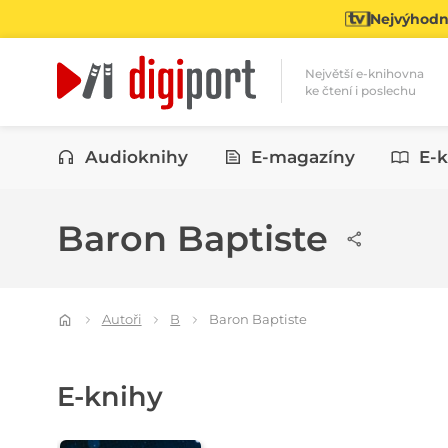
Nejvýhodně
Největší e-knihovna
ke čtení i poslechu
Kategorie
Audioknihy
E-magazíny
E-k
Baron Baptiste
Autoři
B
Baron Baptiste
E-knihy