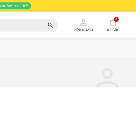
koušet za 1 Kč
0
PŘIHLÁSIT
KOŠÍK