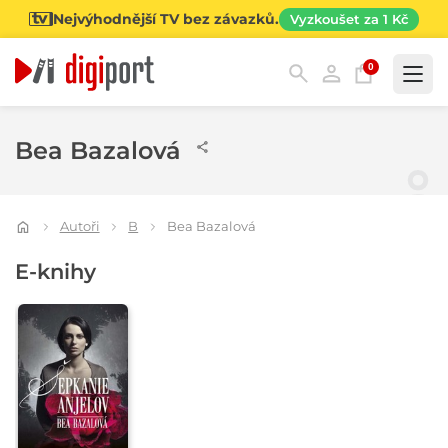
Nejvýhodnější TV bez závazků.
Vyzkoušet za 1 Kč
0
Kategorie
Bea Bazalová
Autoři
B
Bea Bazalová
E-knihy