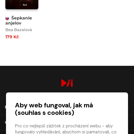
Šepkanie
anjelov
Bea Bazalová
179 Kč
digiport.cz © 2026
Aby web fungoval, jak má
NÁKUP
(souhlas s cookies)
O SPOLEČNOSTI
Pro co nejlepší zážitek z procházení webu - aby
fungovalo vyhledávání, abychom si pamatovali, co