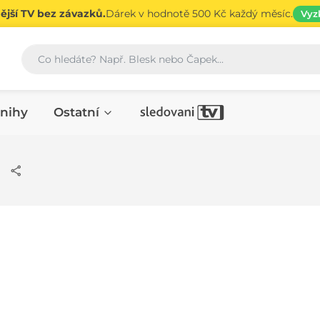
jší TV bez závazků.
Dárek v hodnotě 500 Kč každý měsíc.
Vyz
Vyhledávání
nihy
Ostatní
á