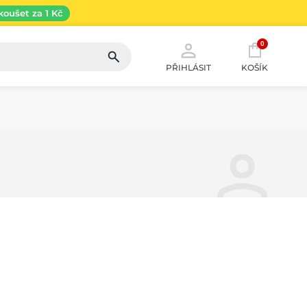
koušet za 1 Kč
0
PŘIHLÁSIT
KOŠÍK