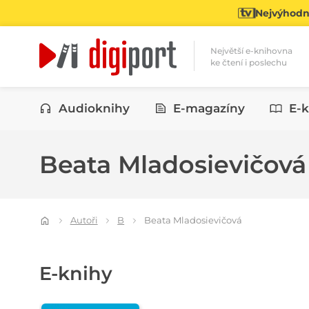
Nejvýhodně
Největší e-knihovna
ke čtení i poslechu
Kategorie
Audioknihy
E-magazíny
E-k
Beata Mladosievičov
Autoři
B
Beata Mladosievičová
E-knihy