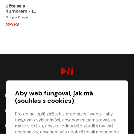
Učte se s
humorem - 101
vtipů -
Beate Stern
angličtina
229 Kč
digiport.cz © 2026
Aby web fungoval, jak má
NÁKUP
(souhlas s cookies)
O SPOLEČNOSTI
Pro co nejlepší zážitek z procházení webu - aby
fungovalo vyhledávání, abychom si pamatovali, co
máte v košíku, abyste jednoduše zjistili stav vaší
KONTAKT
objednávky, abychom vás neobtěžovali nevhodnou