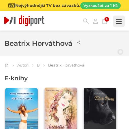
Nejvýhodnější TV bez závazků.
Vyzkoušet za 1 Kč
0
Kategorie
Beatrix Horváthová
Autoři
B
Beatrix Horváthová
E-knihy