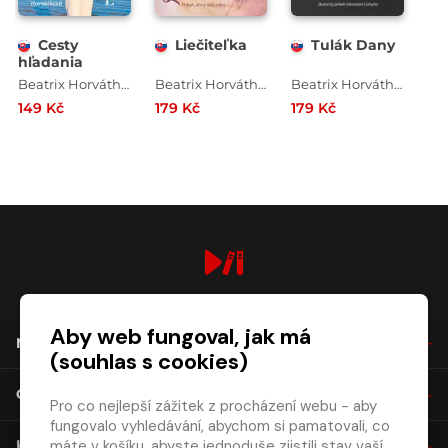
Cesty
Liečiteľka
Tulák Dany
hľadania
Beatrix Horváthová
Beatrix Horváthová
Beatrix Horváthová
149 Kč
179 Kč
179 Kč
digiport.cz © 2026
Aby web fungoval, jak má
NÁKUP
(souhlas s cookies)
O SPOLEČNOSTI
Pro co nejlepší zážitek z procházení webu - aby
fungovalo vyhledávání, abychom si pamatovali, co
máte v košíku, abyste jednoduše zjistili stav vaší
KONTAKT