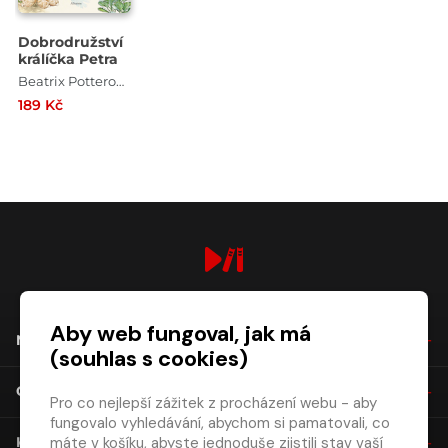
Dobrodružství
králíčka Petra
Beatrix Potterová , Beatrix Potter
189 Kč
digiport.cz © 2026
Aby web fungoval, jak má
NÁKUP
(souhlas s cookies)
O SPOLEČNOSTI
Pro co nejlepší zážitek z procházení webu - aby
fungovalo vyhledávání, abychom si pamatovali, co
máte v košíku, abyste jednoduše zjistili stav vaší
KONTAKT