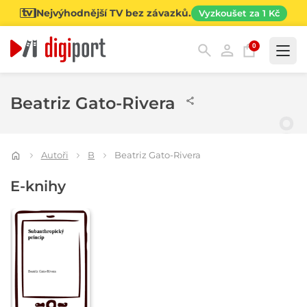
Nejvýhodnější TV bez závazků.
Vyzkoušet za 1 Kč
0
Kategorie
Beatriz Gato-Rivera
Autoři
B
Beatriz Gato-Rivera
E-knihy