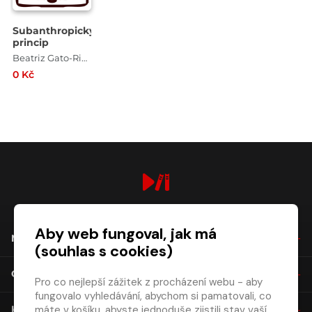
Subanthropický
princip
Beatriz Gato-Rivera
0 Kč
digiport.cz © 2026
Aby web fungoval, jak má
NÁKUP
(souhlas s cookies)
O SPOLEČNOSTI
Pro co nejlepší zážitek z procházení webu - aby
fungovalo vyhledávání, abychom si pamatovali, co
máte v košíku, abyste jednoduše zjistili stav vaší
KONTAKT