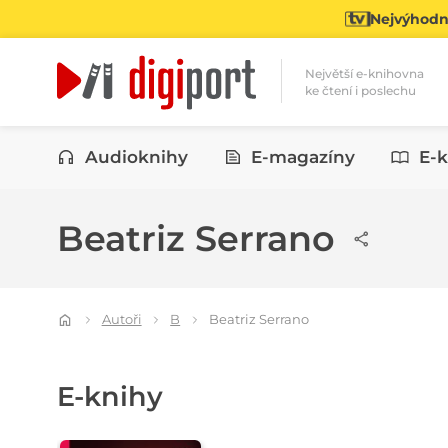
Nejvýhodně
Největší e-knihovna
ke čtení i poslechu
Kategorie
Audioknihy
E-magazíny
E-k
Beatriz Serrano
Autoři
B
Beatriz Serrano
E-knihy