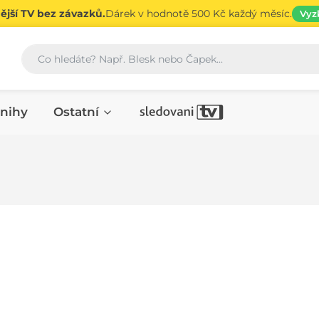
jší TV bez závazků.
Dárek v hodnotě 500 Kč každý měsíc.
Vyz
Vyhledávání
nihy
Ostatní