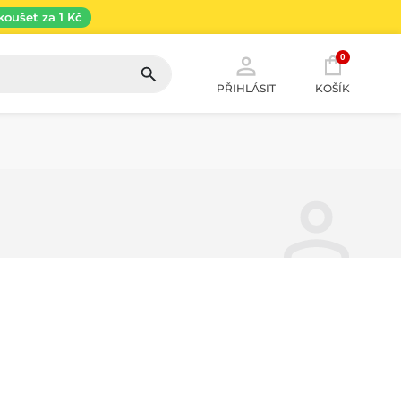
koušet za 1 Kč
0
PŘIHLÁSIT
KOŠÍK