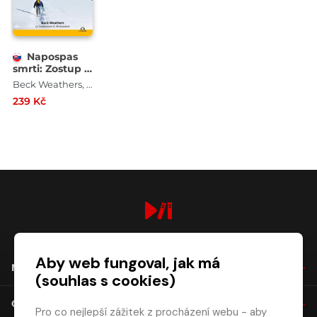
Napospas
smrti: Zostup z
Everestu
Beck Weathers, Stephen G. Michaud
239 Kč
digiport.cz © 2026
Aby web fungoval, jak má
NÁKUP
(souhlas s cookies)
O SPOLEČNOSTI
Pro co nejlepší zážitek z procházení webu - aby