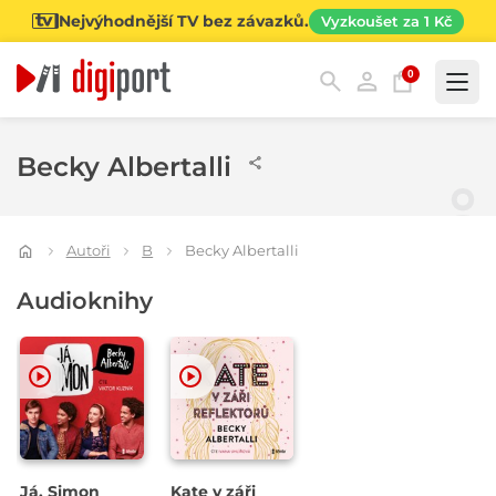
Nejvýhodnější TV bez závazků.
Vyzkoušet za 1 Kč
0
Kategorie
Becky Albertalli
Autoři
B
Becky Albertalli
Audioknihy
Já, Simon
Kate v záři