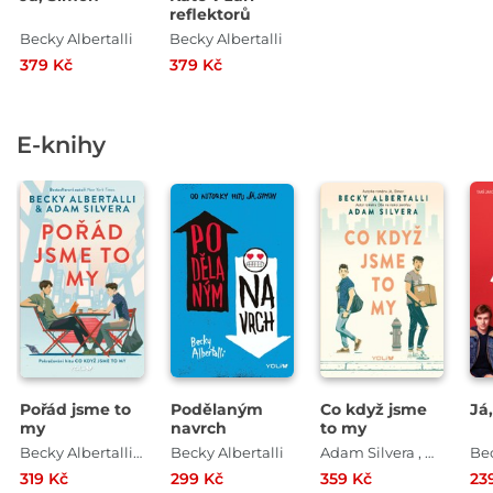
reflektorů
Becky Albertalli
Becky Albertalli
379 Kč
379 Kč
E-knihy
Pořád jsme to
Podělaným
Co když jsme
Já
my
navrch
to my
Becky Albertalli , Adam Silvera
Becky Albertalli
Adam Silvera , Becky Albertalli
Bec
319 Kč
299 Kč
359 Kč
23