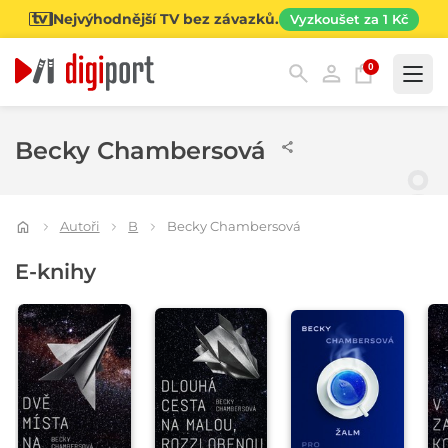
Nejvýhodnější TV bez závazků.
Vyzkoušet za 1 Kč
0
Kategorie
Becky Chambersová
Autoři
B
Becky Chambersová
E-knihy