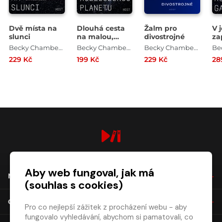
Dvě místa na
Dlouhá cesta
Žalm pro
V 
slunci
na malou,
divostrojné
za
rozzlobenou
ko
Becky Chambersová
Becky Chambersová
Becky Chambersová
planetu
229 Kč
199 Kč
229 Kč
28
digiport.cz © 2026
Aby web fungoval, jak má
NÁKUP
(souhlas s cookies)
O SPOLEČNOSTI
Pro co nejlepší zážitek z procházení webu - aby
fungovalo vyhledávání, abychom si pamatovali, co