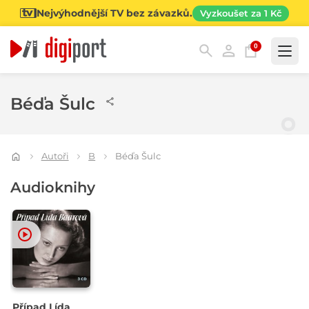
Nejvýhodnější TV bez závazků.
Vyzkoušet za 1 Kč
0
Kategorie
Béďa Šulc
Autoři
B
Béďa Šulc
Audioknihy
Případ Lída