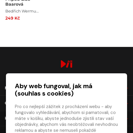
Baarová
Bedřich Wermuth , Béďa Šulc
249 Kč
digiport.cz © 2026
Aby web fungoval, jak má
NÁKUP
(souhlas s cookies)
O SPOLEČNOSTI
Pro co nejlepší zážitek z procházení webu - aby
fungovalo vyhledávání, abychom si pamatovali, co
máte v košíku, abyste jednoduše zjistili stav vaší
KONTAKT
objednávky, abychom vás neobtěžovali nevhodnou
reklamou a abyste se nemuseli pokaždé