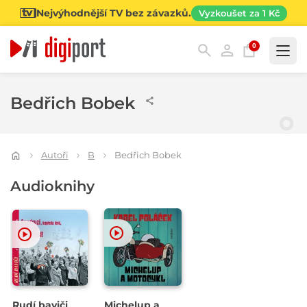
Nejvýhodnější TV bez závazků.
Vyzkoušet za 1 Kč
0
Kategorie
Bedřich Bobek
Autoři
B
Bedřich Bobek
Audioknihy
Rudí baviči
Michelup a