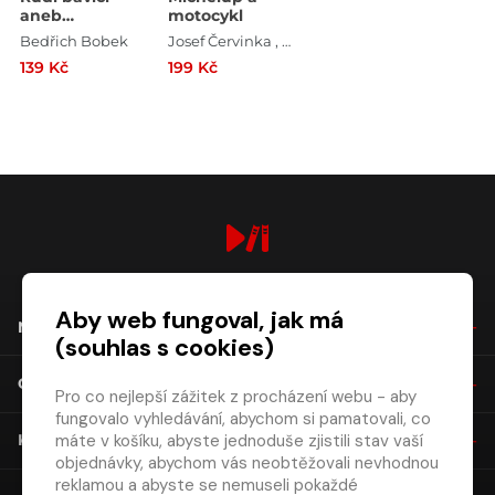
aneb
motocykl
Soudruzi,
Bedřich Bobek
Josef Červinka , Karel Poláček , Rudolf Deyl , Rudolf Pellar , Václav Voska , Jaromír Spal , Milan Mach , Bedřich Bobek
dejte se na
139 Kč
199 Kč
odchod!
digiport.cz © 2026
Aby web fungoval, jak má
NÁKUP
(souhlas s cookies)
O SPOLEČNOSTI
Pro co nejlepší zážitek z procházení webu - aby
fungovalo vyhledávání, abychom si pamatovali, co
máte v košíku, abyste jednoduše zjistili stav vaší
KONTAKT
objednávky, abychom vás neobtěžovali nevhodnou
reklamou a abyste se nemuseli pokaždé