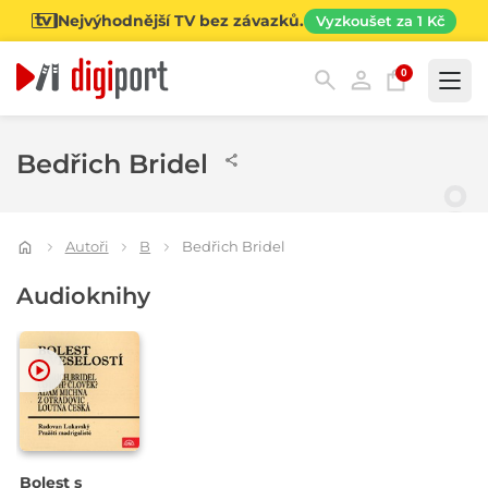
Nejvýhodnější TV bez závazků.
Vyzkoušet za 1 Kč
0
Kategorie
Bedřich Bridel
Autoři
B
Bedřich Bridel
Audioknihy
Bolest s