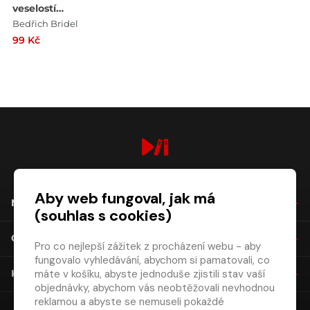
veselostí
Bedřich Bridel
Bedřich Bridel
Co Bůh?
99 Kč
Člověk? Adam
Michna z
Otradovic
Loutna česká
digiport.cz © 2026
Aby web fungoval, jak má
NÁKUP
(souhlas s cookies)
O SPOLEČNOSTI
Pro co nejlepší zážitek z procházení webu - aby
fungovalo vyhledávání, abychom si pamatovali, co
máte v košíku, abyste jednoduše zjistili stav vaší
KONTAKT
objednávky, abychom vás neobtěžovali nevhodnou
reklamou a abyste se nemuseli pokaždé