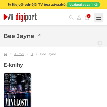
Nejvýhodnější TV bez závazků.
Vyzkoušet za 1 Kč
0
Kategorie
Bee Jayne
Autoři
B
Bee Jayne
E-knihy