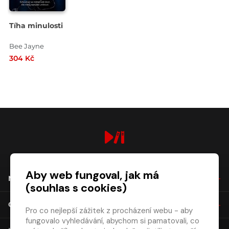
Tíha minulosti
Bee Jayne
304 Kč
digiport.cz © 2026
Aby web fungoval, jak má
NÁKUP
(souhlas s cookies)
O SPOLEČNOSTI
Pro co nejlepší zážitek z procházení webu - aby
fungovalo vyhledávání, abychom si pamatovali, co