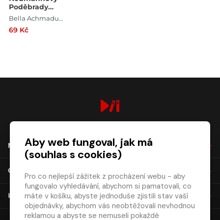
Poděbrady
1977
Bella Achmadulinová , Anna Andrejevna Achmatovová , Fazu Alijevová , Alexandr Błok , Jurij Bondarev , Marina Cvetajeva , Hana Čiháková , Ilja Erenburg , Eduardas Mieželaitis , Robert Ivanovič Rožděstvenskij , Vasilij Šukšin
69 Kč
digiport.cz © 2026
Aby web fungoval, jak má
NÁKUP
(souhlas s cookies)
O SPOLEČNOSTI
Pro co nejlepší zážitek z procházení webu - aby
fungovalo vyhledávání, abychom si pamatovali, co
máte v košíku, abyste jednoduše zjistili stav vaší
KONTAKT
objednávky, abychom vás neobtěžovali nevhodnou
reklamou a abyste se nemuseli pokaždé