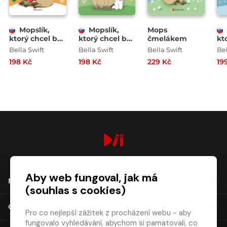
Mopslík,
Mopslík,
Mops
ktorý chcel byť
ktorý chcel byť
čmelákem
kt
elfom
zajkom
je
Bella Swift
Bella Swift
Bella Swift
Bel
198 Kč
198 Kč
229 Kč
19
digiport.cz © 2026
Aby web fungoval, jak má
NÁKUP
(souhlas s cookies)
O SPOLEČNOSTI
Pro co nejlepší zážitek z procházení webu - aby
fungovalo vyhledávání, abychom si pamatovali, co