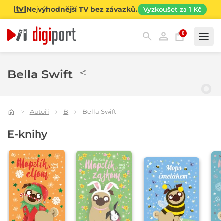
Nejvýhodnější TV bez závazků.
Vyzkoušet za 1 Kč
0
Kategorie
Bella Swift
Autoři
B
Bella Swift
E-knihy