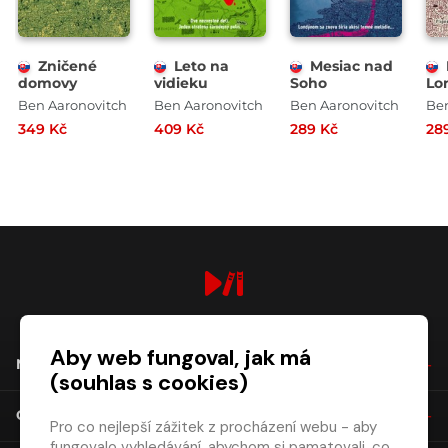
Zničené
Leto na
Mesiac nad
domovy
vidieku
Soho
Lo
Ben Aaronovitch
Ben Aaronovitch
Ben Aaronovitch
Ben
349 Kč
409 Kč
289 Kč
28
digiport.cz © 2026
Aby web fungoval, jak má
NÁKUP
(souhlas s cookies)
O SPOLEČNOSTI
Pro co nejlepší zážitek z procházení webu - aby
fungovalo vyhledávání, abychom si pamatovali, co