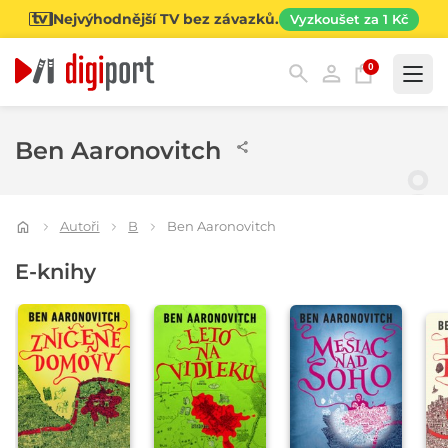
Nejvýhodnější TV bez závazků.
Vyzkoušet za 1 Kč
0
Kategorie
Ben Aaronovitch
Autoři
B
Ben Aaronovitch
E-knihy