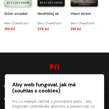
Dům zrcadel
Neohlížej se
Vraní strom
Ben Cheetham
Ben Cheetham
Ben Cheetham
319 Kč
279 Kč
319 Kč
digiport.cz © 2026
Aby web fungoval, jak má
NÁKUP
(souhlas s cookies)
O SPOLEČNOSTI
Pro co nejlepší zážitek z procházení webu - aby
fungovalo vyhledávání, abychom si pamatovali, co