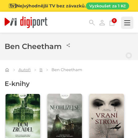
Nejvýhodnější TV bez závazků.
Vyzkoušet za 1 Kč
0
Kategorie
Ben Cheetham
Autoři
B
Ben Cheetham
E-knihy