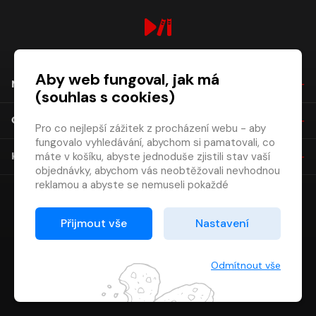
digiport.cz © 2026
Aby web fungoval, jak má
NÁKUP
(souhlas s cookies)
O SPOLEČNOSTI
Pro co nejlepší zážitek z procházení webu - aby
fungovalo vyhledávání, abychom si pamatovali, co
máte v košíku, abyste jednoduše zjistili stav vaší
KONTAKT
objednávky, abychom vás neobtěžovali nevhodnou
reklamou a abyste se nemuseli pokaždé
přihlašovat.
Proto od vás potřebujeme souhlas se
Přijmout vše
Nastavení
zpracováním souborů cookies
, tj. malých souborů,
které se dočasně ukládají ve vašem prohlížeči.
Děkujeme, že nám ho dáte a pomůžete nám tak
Odmítnout vše
web zlepšovat.