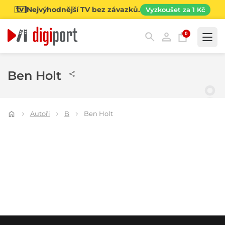
Nejvýhodnější TV bez závazků.
Vyzkoušet za 1 Kč
0
Kategorie
Ben Holt
Autoři
B
Ben Holt