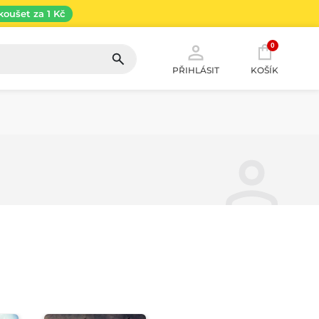
koušet za 1 Kč
0
PŘIHLÁSIT
KOŠÍK