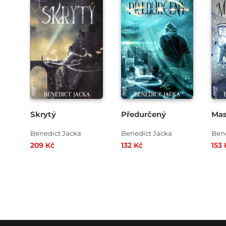
Skrytý
Předurčený
Ma
Benedict Jacka
Benedict Jacka
Bene
209 Kč
132 Kč
153 