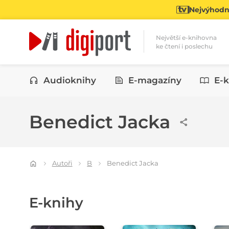
Nejvýhodně
Největší e-knihovna
ke čtení i poslechu
Kategorie
Audioknihy
E-magazíny
E-k
Benedict Jacka
Autoři
B
Benedict Jacka
E-knihy