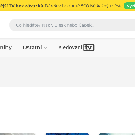
jší TV bez závazků.
Dárek v hodnotě 500 Kč každý měsíc.
Vyz
Vyhledávání
nihy
Ostatní