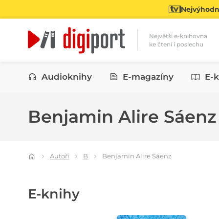
Nejvýhodně
Největší e-knihovna
ke čtení i poslechu
Kategorie
Audioknihy
E-magazíny
E-k
Benjamin Alire Sáen
Autoři
B
Benjamin Alire Sáenz
E-knihy