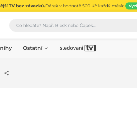
jší TV bez závazků.
Dárek v hodnotě 500 Kč každý měsíc.
Vyz
Vyhledávání
nihy
Ostatní
z