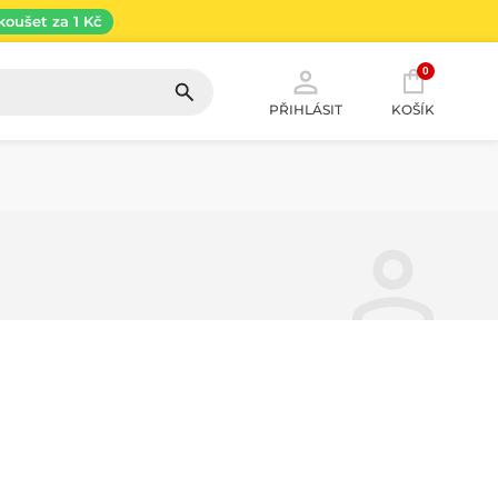
koušet za 1 Kč
0
PŘIHLÁSIT
KOŠÍK