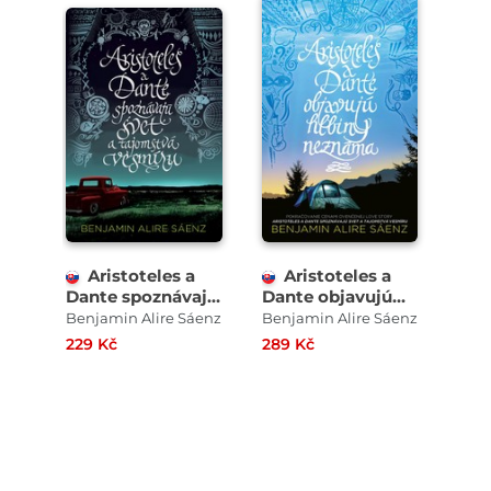
Aristoteles a
Aristoteles a
Dante spoznávajú
Dante objavujú
svet a tajomstvá
hlbiny neznáma
Benjamin Alire Sáenz
Benjamin Alire Sáenz
vesmíru
229 Kč
289 Kč