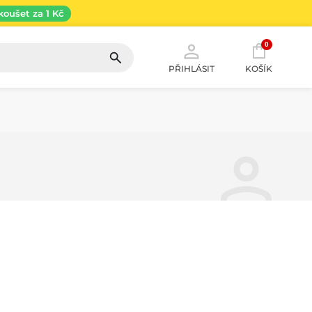
koušet za 1 Kč
0
PŘIHLÁSIT
KOŠÍK