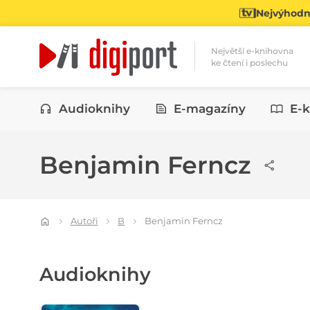
Nejvýhodně
Největší e-knihovna
ke čtení i poslechu
Kategorie
Audioknihy
E-magazíny
E-k
Benjamin Ferncz
Autoři
B
Benjamin Ferncz
Audioknihy