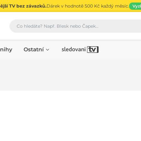
jší TV bez závazků.
Dárek v hodnotě 500 Kč každý měsíc.
Vyz
Vyhledávání
nihy
Ostatní