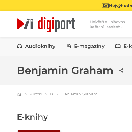
Nejvýhodně
Největší e-knihovna
ke čtení i poslechu
Kategorie
Audioknihy
E-magazíny
E-k
Benjamin Graham
Autoři
B
Benjamin Graham
E-knihy