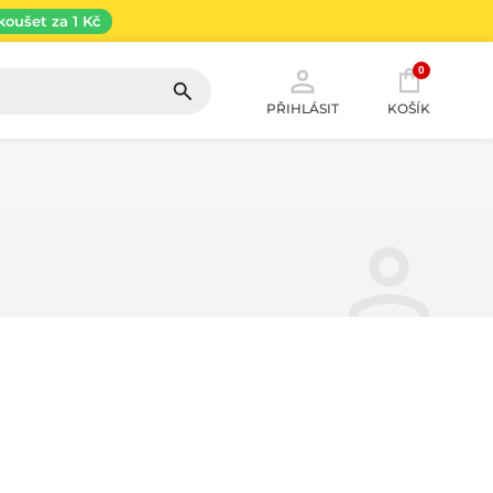
koušet za 1 Kč
0
PŘIHLÁSIT
KOŠÍK