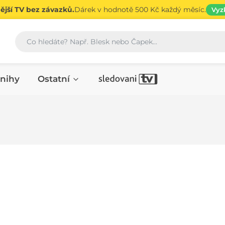
jší TV bez závazků.
Dárek v hodnotě 500 Kč každý měsíc.
Vyz
Vyhledávání
nihy
Ostatní