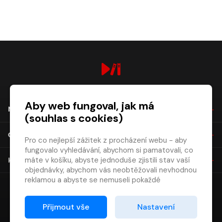
digiport.cz © 2026
Aby web fungoval, jak má
NÁKUP
(souhlas s cookies)
O SPOLEČNOSTI
Pro co nejlepší zážitek z procházení webu - aby
fungovalo vyhledávání, abychom si pamatovali, co
máte v košíku, abyste jednoduše zjistili stav vaší
KONTAKT
objednávky, abychom vás neobtěžovali nevhodnou
reklamou a abyste se nemuseli pokaždé
přihlašovat.
Proto od vás potřebujeme souhlas se
Přijmout vše
Nastavení
zpracováním souborů cookies
, tj. malých souborů,