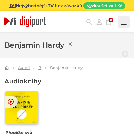
Nejvýhodnější TV bez závazků.
Vyzkoušet za 1 Kč
0
Kategorie
Benjamin Hardy
Autoři
B
Benjamin Hardy
Audioknihy
Přepište svůj