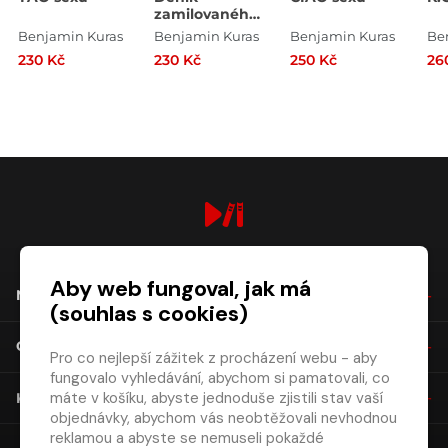
zamilovaného
viruse
Benjamin Kuras
Benjamin Kuras
Benjamin Kuras
Be
230 Kč
230 Kč
250 Kč
26
digiport.cz © 2026
Aby web fungoval, jak má
NÁKUP
(souhlas s cookies)
O SPOLEČNOSTI
Pro co nejlepší zážitek z procházení webu - aby
fungovalo vyhledávání, abychom si pamatovali, co
máte v košíku, abyste jednoduše zjistili stav vaší
KONTAKT
objednávky, abychom vás neobtěžovali nevhodnou
reklamou a abyste se nemuseli pokaždé