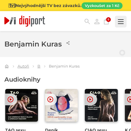
Nejvýhodnější TV bez závazků.
Vyzkoušet za 1 Kč
0
Kategorie
Benjamin Kuras
Autoři
B
Benjamin Kuras
Audioknihy
TAO sexu
Deník
CIAO sexu
K.