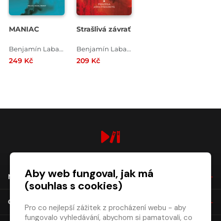
MANIAC
Strašlivá závrať
Benjamín Labatut
Benjamín Labatut
249 Kč
209 Kč
digiport.cz © 2026
Aby web fungoval, jak má
NÁKUP
(souhlas s cookies)
O SPOLEČNOSTI
Pro co nejlepší zážitek z procházení webu - aby
fungovalo vyhledávání, abychom si pamatovali, co