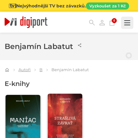
Nejvýhodnější TV bez závazků.
Vyzkoušet za 1 Kč
0
Kategorie
Benjamín Labatut
Autoři
B
Benjamín Labatut
E-knihy