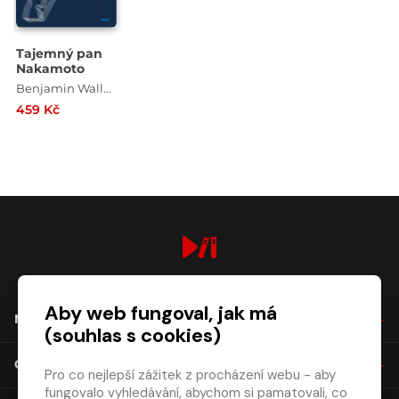
Tajemný pan
Nakamoto
Benjamin Wallace
459 Kč
digiport.cz © 2026
Aby web fungoval, jak má
NÁKUP
(souhlas s cookies)
O SPOLEČNOSTI
Pro co nejlepší zážitek z procházení webu - aby
fungovalo vyhledávání, abychom si pamatovali, co