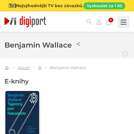
Nejvýhodnější TV bez závazků.
Vyzkoušet za 1 Kč
0
Kategorie
Benjamin Wallace
Autoři
B
Benjamin Wallace
E-knihy