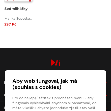
Sedmilhářky
Marika Šoposká , Berenika Kohoutová
297 Kč
digiport.cz © 2026
Aby web fungoval, jak má
NÁKUP
(souhlas s cookies)
O SPOLEČNOSTI
Pro co nejlepší zážitek z procházení webu - aby
fungovalo vyhledávání, abychom si pamatovali, co
máte v košíku, abyste jednoduše zjistili stav vaší
KONTAKT