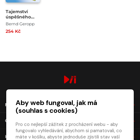
Tajemství
úspěšného
vedení lidí
Bernd Geropp
254 Kč
digiport.cz © 2026
Aby web fungoval, jak má
NÁKUP
(souhlas s cookies)
O SPOLEČNOSTI
Pro co nejlepší zážitek z procházení webu - aby
fungovalo vyhledávání, abychom si pamatovali, co
máte v košíku, abyste jednoduše zjistili stav vaší
KONTAKT