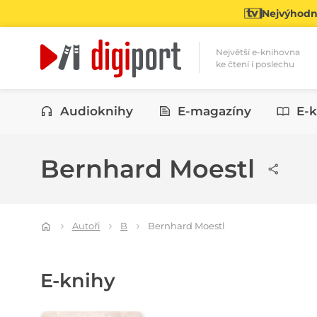
Nejvýhodně
Největší e-knihovna
ke čtení i poslechu
Kategorie
Audioknihy
E-magazíny
E-k
Bernhard Moestl
Autoři
B
Bernhard Moestl
E-knihy