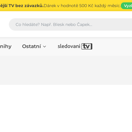
jší TV bez závazků.
Dárek v hodnotě 500 Kč každý měsíc.
Vyz
Vyhledávání
nihy
Ostatní