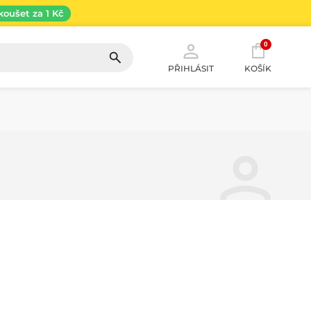
koušet za 1 Kč
0
PŘIHLÁSIT
KOŠÍK