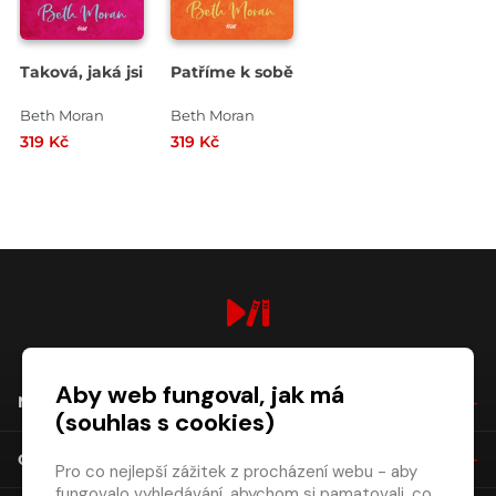
Taková, jaká jsi
Patříme k sobě
Beth Moran
Beth Moran
319 Kč
319 Kč
digiport.cz © 2026
Aby web fungoval, jak má
NÁKUP
(souhlas s cookies)
O SPOLEČNOSTI
Pro co nejlepší zážitek z procházení webu - aby
fungovalo vyhledávání, abychom si pamatovali, co