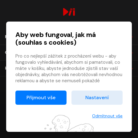
digiport.cz © 2026
Aby web fungoval, jak má
NÁKUP
(souhlas s cookies)
O SPOLEČNOSTI
Pro co nejlepší zážitek z procházení webu - aby
fungovalo vyhledávání, abychom si pamatovali, co
máte v košíku, abyste jednoduše zjistili stav vaší
KONTAKT
objednávky, abychom vás neobtěžovali nevhodnou
reklamou a abyste se nemuseli pokaždé
přihlašovat.
Proto od vás potřebujeme souhlas se
Přijmout vše
Nastavení
zpracováním souborů cookies
, tj. malých souborů,
které se dočasně ukládají ve vašem prohlížeči.
Děkujeme, že nám ho dáte a pomůžete nám tak
Odmítnout vše
web zlepšovat.