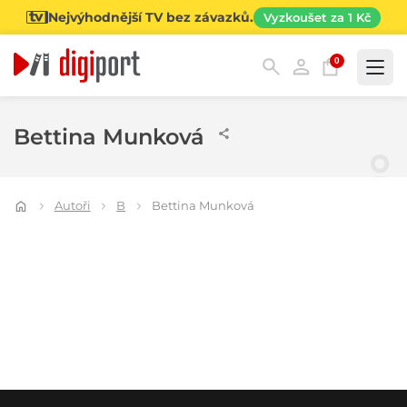
Nejvýhodnější TV bez závazků.
Vyzkoušet za 1 Kč
0
Kategorie
Bettina Munková
Autoři
B
Bettina Munková