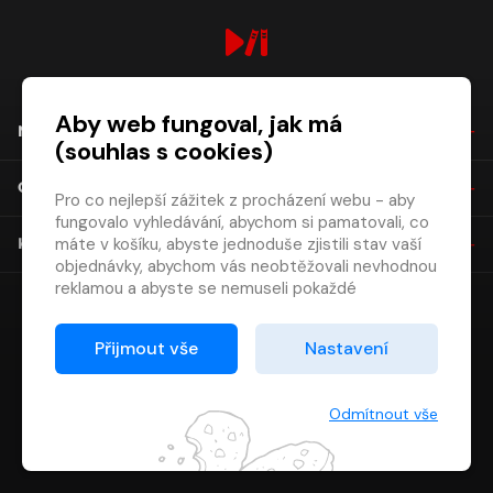
digiport.cz © 2026
Aby web fungoval, jak má
NÁKUP
(souhlas s cookies)
O SPOLEČNOSTI
Pro co nejlepší zážitek z procházení webu - aby
fungovalo vyhledávání, abychom si pamatovali, co
máte v košíku, abyste jednoduše zjistili stav vaší
KONTAKT
objednávky, abychom vás neobtěžovali nevhodnou
reklamou a abyste se nemuseli pokaždé
přihlašovat.
Proto od vás potřebujeme souhlas se
Přijmout vše
Nastavení
zpracováním souborů cookies
, tj. malých souborů,
které se dočasně ukládají ve vašem prohlížeči.
Děkujeme, že nám ho dáte a pomůžete nám tak
Odmítnout vše
web zlepšovat.