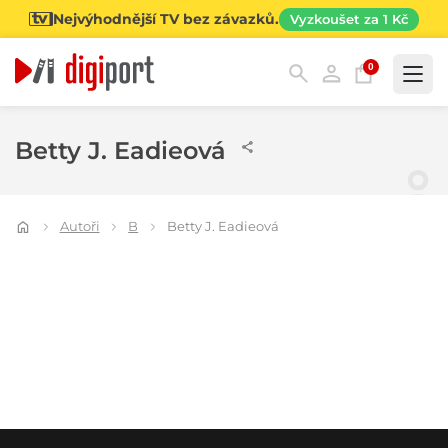
Nejvýhodnější TV bez závazků.
Vyzkoušet za 1 Kč
0
Kategorie
Betty J. Eadieová
Autoři
B
Betty J. Eadieová